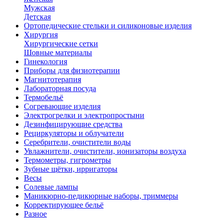
Мужская
Детская
Ортопедические стельки и силиконовые изделия
Хирургия
Хирургические сетки
Шовные материалы
Гинекология
Приборы для физиотерапии
Магнитотерапия
Лабораторная посуда
Термобельё
Согревающие изделия
Электрогрелки и электропростыни
Дезинфицирующие средства
Рециркуляторы и облучатели
Серебрители, очистители воды
Увлажнители, очистители, ионизаторы воздуха
Термометры, гигрометры
Зубные щётки, ирригаторы
Весы
Солевые лампы
Маникюрно-педикюрные наборы, триммеры
Корректирующее бельё
Разное