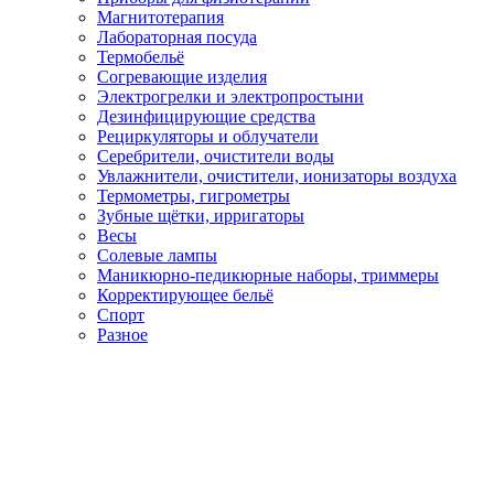
Магнитотерапия
Лабораторная посуда
Термобельё
Согревающие изделия
Электрогрелки и электропростыни
Дезинфицирующие средства
Рециркуляторы и облучатели
Серебрители, очистители воды
Увлажнители, очистители, ионизаторы воздуха
Термометры, гигрометры
Зубные щётки, ирригаторы
Весы
Солевые лампы
Маникюрно-педикюрные наборы, триммеры
Корректирующее бельё
Спорт
Разное