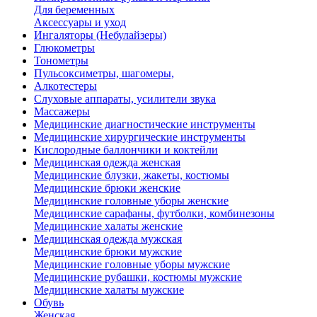
Для беременных
Аксессуары и уход
Ингаляторы (Небулайзеры)
Глюкометры
Тонометры
Пульсоксиметры, шагомеры,
Алкотестеры
Слуховые аппараты, усилители звука
Массажеры
Медицинские диагностические инструменты
Медицинские хирургические инструменты
Кислородные баллончики и коктейли
Медицинская одежда женская
Медицинские блузки, жакеты, костюмы
Медицинские брюки женские
Медицинские головные уборы женские
Медицинские сарафаны, футболки, комбинезоны
Медицинские халаты женские
Медицинская одежда мужская
Медицинские брюки мужские
Медицинские головные уборы мужские
Медицинские рубашки, костюмы мужские
Медицинские халаты мужские
Обувь
Женская