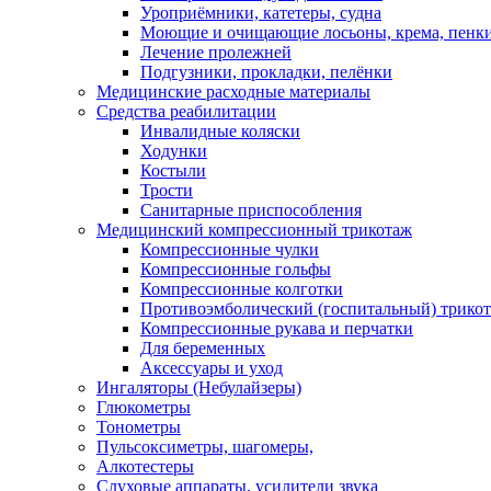
Уроприёмники, катетеры, судна
Моющие и очищающие лосьоны, крема, пенк
Лечение пролежней
Подгузники, прокладки, пелёнки
Медицинские расходные материалы
Средства реабилитации
Инвалидные коляски
Ходунки
Костыли
Трости
Санитарные приспособления
Медицинский компрессионный трикотаж
Компрессионные чулки
Компрессионные гольфы
Компрессионные колготки
Противоэмболический (госпитальный) трико
Компрессионные рукава и перчатки
Для беременных
Аксессуары и уход
Ингаляторы (Небулайзеры)
Глюкометры
Тонометры
Пульсоксиметры, шагомеры,
Алкотестеры
Слуховые аппараты, усилители звука