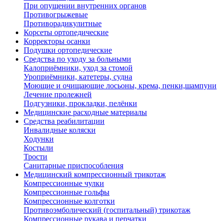
При опущении внутренних органов
Противогрыжевые
Противорадикулитные
Корсеты ортопедические
Корректоры осанки
Подушки ортопедические
Средства по уходу за больными
Калоприёмники, уход за стомой
Уроприёмники, катетеры, судна
Моющие и очищающие лосьоны, крема, пенки,шампуни
Лечение пролежней
Подгузники, прокладки, пелёнки
Медицинские расходные материалы
Средства реабилитации
Инвалидные коляски
Ходунки
Костыли
Трости
Санитарные приспособления
Медицинский компрессионный трикотаж
Компрессионные чулки
Компрессионные гольфы
Компрессионные колготки
Противоэмболический (госпитальный) трикотаж
Компрессионные рукава и перчатки