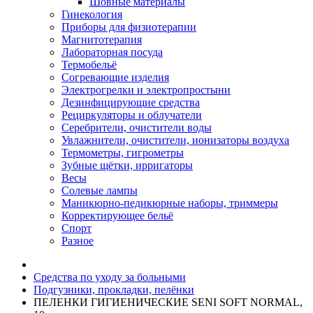
Шовные материалы
Гинекология
Приборы для физиотерапии
Магнитотерапия
Лабораторная посуда
Термобельё
Согревающие изделия
Электрогрелки и электропростыни
Дезинфицирующие средства
Рециркуляторы и облучатели
Серебрители, очистители воды
Увлажнители, очистители, ионизаторы воздуха
Термометры, гигрометры
Зубные щётки, ирригаторы
Весы
Солевые лампы
Маникюрно-педикюрные наборы, триммеры
Корректирующее бельё
Спорт
Разное
Средства по уходу за больными
Подгузники, прокладки, пелёнки
ПЕЛЕНКИ ГИГИЕНИЧЕСКИЕ SENI SOFT NORMAL,