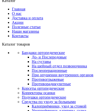
Каталог
Главная
О нас
Доставка и оплата
Акции
Полезные статьи
Наши магазины
Контакты
Каталог товаров
Бандажи ортопедические
До- и Послеродовые
На суставы
На шейный отдел позвоночника
Послеоперационные
При опущении внутренних органов
Противогрыжевые
Противорадикулитные
Корсеты ортопедические
Корректоры осанки
Подушки ортопедические
Средства по уходу за больными
Калоприёмники, уход за стомой
Уроприёмники, катетеры, судна