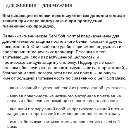
ДЛЯ ЖЕНЩИН
ДЛЯ МУЖЧИН
Впитывающие пеленки используются как дополнительная
защита при смене подгузника и при проведении
гигиенических процедур.
Пеленки гигиенические
Seni
Soft
Normal
предназначены для
дополнительной защиты постельного белья, кровати и других
поверхностей. Они особенно удобны при смене подгузника и
проведении гигиенических процедур. Пеленки имеют
впитывающий слой из распушенной целлюлозы и
противоскользящу
ю защитную пленку. Подвернутые края
пеленки обеспечивают дополнительную защиту от протеканий, а
благодаря мягкой поверхности пеленки приятны на ощупь.
Имеют большую впитываемость по сравнению с
Seni
Soft
Basic
.
- впитывающий внутренний слой из распушенной целлюлозы
- мягкая поверхность из нетканого материала приятная на
ощупь и обеспечивает комфорт во время использования
- внешний изолирующий слой из противоскользящей пленки
защищает от протеканий и смещения пеленки по матрасу
- имеют большую впитываемость по сравнению с seni soft
basic