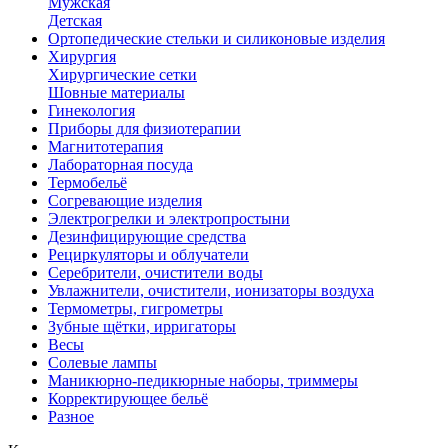
Мужская
Детская
Ортопедические стельки и силиконовые изделия
Хирургия
Хирургические сетки
Шовные материалы
Гинекология
Приборы для физиотерапии
Магнитотерапия
Лабораторная посуда
Термобельё
Согревающие изделия
Электрогрелки и электропростыни
Дезинфицирующие средства
Рециркуляторы и облучатели
Серебрители, очистители воды
Увлажнители, очистители, ионизаторы воздуха
Термометры, гигрометры
Зубные щётки, ирригаторы
Весы
Солевые лампы
Маникюрно-педикюрные наборы, триммеры
Корректирующее бельё
Разное