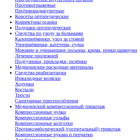
Противогрыжевые
Противорадикулитные
Корсеты ортопедические
Корректоры осанки
Подушки ортопедические
Средства по уходу за больными
Калоприёмники, уход за стомой
Уроприёмники, катетеры, судна
Моющие и очищающие лосьоны, крема, пенки,шампуни
Лечение пролежней
Подгузники, прокладки, пелёнки
Медицинские расходные материалы
Средства реабилитации
Инвалидные коляски
Ходунки
Костыли
Трости
Санитарные приспособления
Медицинский компрессионный трикотаж
Компрессионные чулки
Компрессионные гольфы
Компрессионные колготки
Противоэмболический (госпитальный) трикотаж
Компрессионные рукава и перчатки