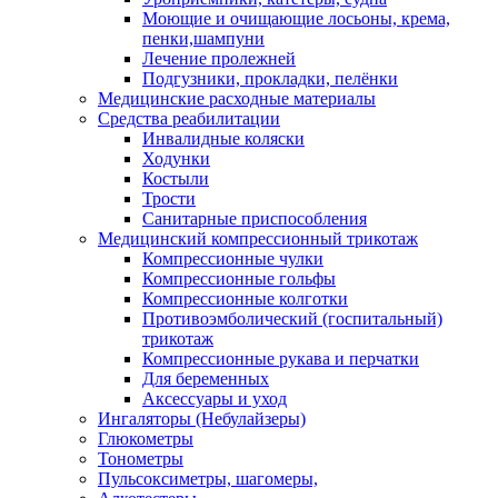
Моющие и очищающие лосьоны, крема,
пенки,шампуни
Лечение пролежней
Подгузники, прокладки, пелёнки
Медицинские расходные материалы
Средства реабилитации
Инвалидные коляски
Ходунки
Костыли
Трости
Санитарные приспособления
Медицинский компрессионный трикотаж
Компрессионные чулки
Компрессионные гольфы
Компрессионные колготки
Противоэмболический (госпитальный)
трикотаж
Компрессионные рукава и перчатки
Для беременных
Аксессуары и уход
Ингаляторы (Небулайзеры)
Глюкометры
Тонометры
Пульсоксиметры, шагомеры,