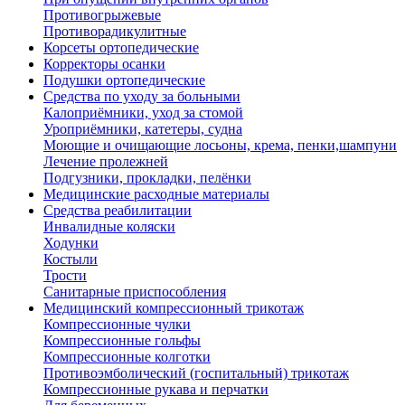
Противогрыжевые
Противорадикулитные
Корсеты ортопедические
Корректоры осанки
Подушки ортопедические
Средства по уходу за больными
Калоприёмники, уход за стомой
Уроприёмники, катетеры, судна
Моющие и очищающие лосьоны, крема, пенки,шампуни
Лечение пролежней
Подгузники, прокладки, пелёнки
Медицинские расходные материалы
Средства реабилитации
Инвалидные коляски
Ходунки
Костыли
Трости
Санитарные приспособления
Медицинский компрессионный трикотаж
Компрессионные чулки
Компрессионные гольфы
Компрессионные колготки
Противоэмболический (госпитальный) трикотаж
Компрессионные рукава и перчатки