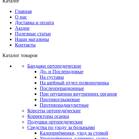
Каталог
Главная
О нас
Доставка и оплата
Акции
Полезные статьи
Наши магазины
Контакты
Каталог товаров
Бандажи ортопедические
До- и Послеродовые
На суставы
На шейный отдел позвоночника
Послеоперационные
При опущении внутренних органов
Противогрыжевые
Противорадикулитные
Корсеты ортопедические
Корректоры осанки
Подушки ортопедические
Средства по уходу за больными
Калоприёмники, уход за стомой
Уроприёмники, катетеры, судна