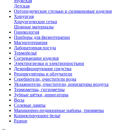
Мужская
Детская
Ортопедические стельки и силиконовые изделия
Хирургия
Хирургические сетки
Шовные материалы
Гинекология
Приборы для физиотерапии
Магнитотерапия
Лабораторная посуда
Термобельё
Согревающие изделия
Электрогрелки и электропростыни
Дезинфицирующие средства
Рециркуляторы и облучатели
Серебрители, очистители воды
Увлажнители, очистители, ионизаторы воздуха
Термометры, гигрометры
Зубные щётки, ирригаторы
Весы
Солевые лампы
Маникюрно-педикюрные наборы, триммеры
Корректирующее бельё
Разное