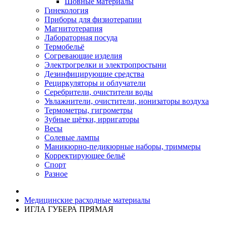
Шовные материалы
Гинекология
Приборы для физиотерапии
Магнитотерапия
Лабораторная посуда
Термобельё
Согревающие изделия
Электрогрелки и электропростыни
Дезинфицирующие средства
Рециркуляторы и облучатели
Серебрители, очистители воды
Увлажнители, очистители, ионизаторы воздуха
Термометры, гигрометры
Зубные щётки, ирригаторы
Весы
Солевые лампы
Маникюрно-педикюрные наборы, триммеры
Корректирующее бельё
Спорт
Разное
Медицинские расходные материалы
ИГЛА ГУБЕРА ПРЯМАЯ