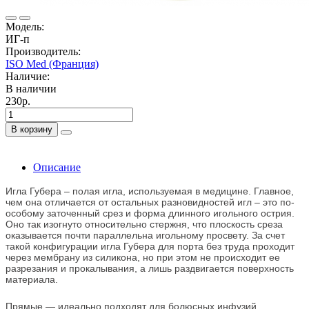
Модель:
ИГ-п
Производитель:
ISO Med (Франция)
Наличие:
В наличии
230р.
В корзину
Описание
Игла Губера – полая игла, используемая в медицине. Главное,
чем она отличается от остальных разновидностей игл – это по-
особому заточенный срез и форма длинного игольного острия.
Оно так изогнуто относительно стержня, что плоскость среза
оказывается почти параллельна игольному просвету. За счет
такой конфигурации игла Губера для порта без труда проходит
через мембрану из силикона, но при этом не происходит ее
разрезания и прокалывания, а лишь раздвигается поверхность
материала.
Прямые — идеально подходят для болюсных инфузий