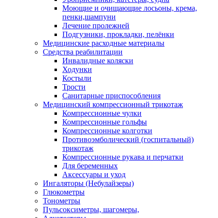
Моющие и очищающие лосьоны, крема,
пенки,шампуни
Лечение пролежней
Подгузники, прокладки, пелёнки
Медицинские расходные материалы
Средства реабилитации
Инвалидные коляски
Ходунки
Костыли
Трости
Санитарные приспособления
Медицинский компрессионный трикотаж
Компрессионные чулки
Компрессионные гольфы
Компрессионные колготки
Противоэмболический (госпитальный)
трикотаж
Компрессионные рукава и перчатки
Для беременных
Аксессуары и уход
Ингаляторы (Небулайзеры)
Глюкометры
Тонометры
Пульсоксиметры, шагомеры,